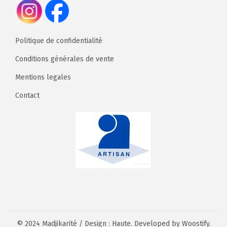
i
e
g
n
a
u
Politique de confidentialité
t
Conditions générales de vente
i
Mentions legales
o
Contact
n
© 2024 Madjikarité / Design : Haute. Developed by Woostify.