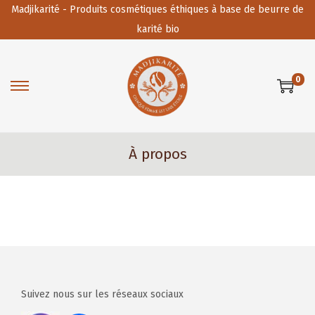
Madjikarité - Produits cosmétiques éthiques à base de beurre de
karité bio
0
P
P
a
a
s
s
À propos
s
s
e
e
r
r
à
a
l
u
a
c
n
o
a
n
Suivez nous sur les réseaux sociaux
v
t