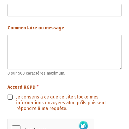
C
o
m
m
e
Commentaire ou message
n
t
a
i
r
e
*
0 sur 500 caractères maximum.
Accord RGPD
*
Je consens à ce que ce site stocke mes
informations envoyées afin qu’ils puissent
répondre à ma requête.