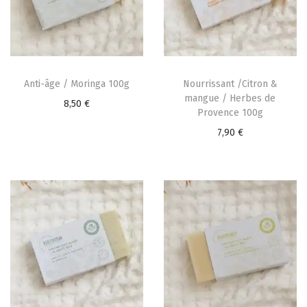
i
e
g
n
a
u
t
Anti-âge / Moringa 100g
Nourrissant /Citron &
i
mangue / Herbes de
8,50
€
o
Provence 100g
n
7,90
€