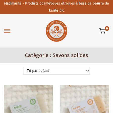
Madjikarité - Produits cosmétiques éthiques à base de beurre de
karité bio
0
P
P
a
a
s
s
Catégorie :
Savons solides
s
s
e
e
r
r
à
a
l
u
a
c
n
o
a
n
v
t