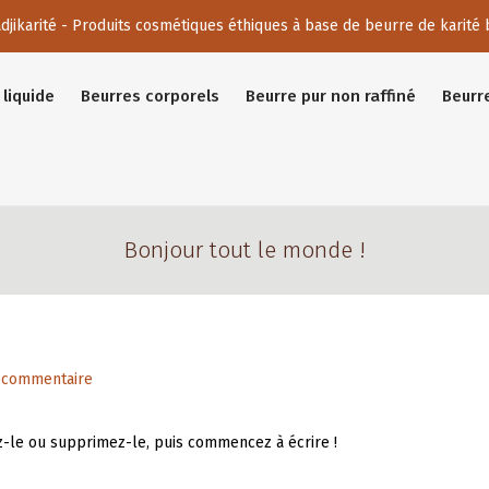
djikarité - Produits cosmétiques éthiques à base de beurre de karité 
liquide
Beurres corporels
Beurre pur non raffiné
Beurr
Bonjour tout le monde !
 commentaire
ez-le ou supprimez-le, puis commencez à écrire !