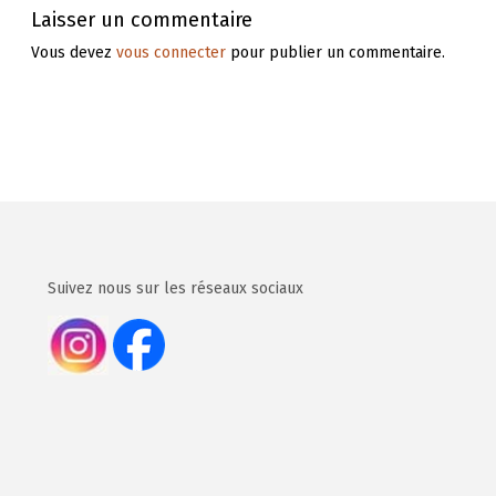
Laisser un commentaire
e
a
n
Vous devez
vous connecter
pour publier un commentaire.
n
k
t
e
d
e
r
s
e
:
i
n
l
t
h
’
Suivez nous sur les réseaux sociaux
e
a
r
i
r
g
h
t
t
w