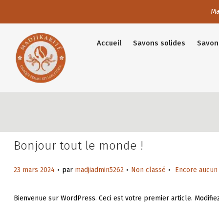
Ma
Accueil
Savons solides
Savon 
P
P
a
a
s
s
s
s
e
e
r
r
Bonjour tout le monde !
à
a
l
u
.
.
.
P
P
23 mars 2024
par
madjiadmin5262
Non classé
Encore aucun
a
c
u
u
n
o
b
b
Bienvenue sur WordPress. Ceci est votre premier article. Modifi
a
n
l
l
v
t
P
H