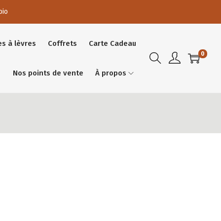
bio
es à lèvres
Coffrets
Carte Cadeau
0
Nos points de vente
À propos