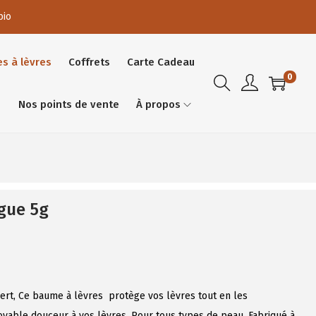
bio
es à lèvres
Coffrets
Carte Cadeau
0
Nos points de vente
À propos
gue 5g
vert, Ce baume à lèvres protège vos lèvres tout en les
oyable douceur à vos lèvres. Pour tous types de peau. Fabriqué à