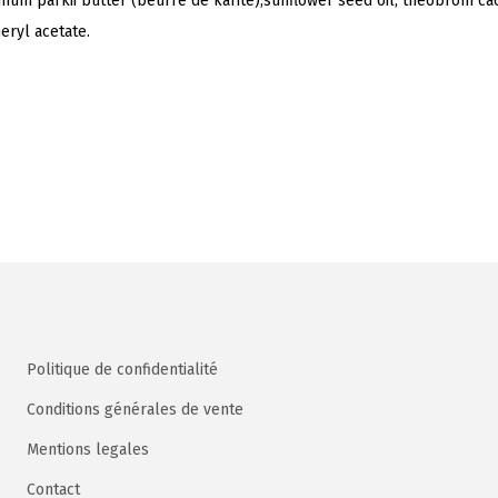
mum parkii butter (beurre de karité),sunflower seed oil, theobrom caca
e
eryl acetate.
S
t
i
c
k
C
i
t
r
o
n
Politique de confidentialité
&
m
Conditions générales de vente
a
Mentions legales
n
Contact