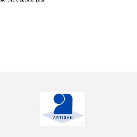
o, cire d’abeille, gout