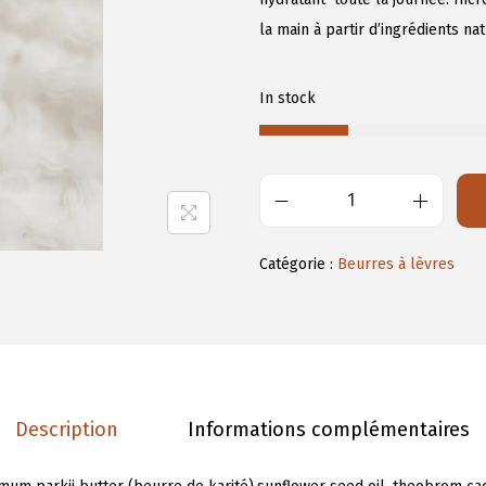
la main à partir d’ingrédients na
In stock
q
u
Catégorie :
Beurres à lèvres
a
n
t
i
t
é
Description
Informations complémentaires
d