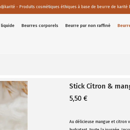
djikarité - Produits cosmétiques éthiques à base de beurre de karité 
liquide
Beurres corporels
Beurre pur non raffiné
Beurr
Stick Citron & man
5,50
€
Au délicieuse mangue et citron 
hydratant toute la journée. Incr